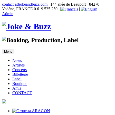
contact[at]jokeandbuzz.com
| 144 allée de Beauport - 84270
Vedène, FRANCE 0 619 535 250 |
|
Admin
Menu
News
Artistes
Concerts
Billetterie
Label
Boutique
Amis
CONTACT