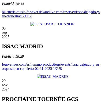
Publié à 18:34
billetterie-music-for-ever.tickandlive.com/reserver/issac-delgado-y-
su-orquestra/121112
05
sep
2025
ISSAC MADRID
Publié à 18:29
fourvenues.com/es/hummo-productions/events/issac-delgado-y-su-
orquesta-en-concierto-02-11-2025-IXU8
29
nov
2024
PROCHAINE TOURNÉE GCS