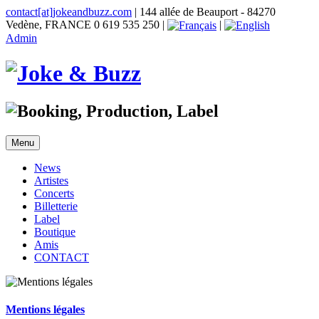
contact[at]jokeandbuzz.com
| 144 allée de Beauport - 84270
Vedène, FRANCE 0 619 535 250 |
|
Admin
Menu
News
Artistes
Concerts
Billetterie
Label
Boutique
Amis
CONTACT
Mentions légales