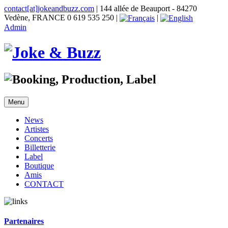
contact[at]jokeandbuzz.com
| 144 allée de Beauport - 84270
Vedène, FRANCE 0 619 535 250 |
|
Admin
Menu
News
Artistes
Concerts
Billetterie
Label
Boutique
Amis
CONTACT
Partenaires