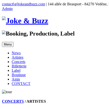
contact[at]jokeandbuzz.com
| 144 allée de Beauport - 84270 Vedèn
Admin
Menu
News
Artistes
Concerts
Billetterie
Label
Boutique
Amis
CONTACT
CONCERTS
/ ARTISTES